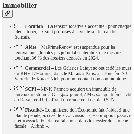
Immobilier
🇫🇷
Location –
La tension locative s’accentue : pour chaque
bien à louer, six sont proposés à la vente sur le marché
français.
🇫🇷
Aides –
MaPrimeRénov’ est suspendue pour les
rénovations globales jusqu’au 14 septembre, une mesure
touchant 36 % des dossiers déposés en 2024.
🇫🇷
Commercial –
Les Galeries Lafayette ont cédé les murs
du BHV L’Homme, dans le Marais à Paris, à la foncière NJJ
Verrerie de Xavier Niel, pour un montant non communiqué.
🇬🇧
SCPI –
MNK Partners acquiert un immeuble de
bureaux moderne à Glasgow pour 3,7 M£, son quatrième actif
au Royaume-Uni, offrant un rendement net de 9,5 %.
🇫🇷
Fiscalité–
Le ministère de l’Économie fait l’objet d’une
plainte pénale, accusé de « concussion », « corruption passive
» et « association de malfaiteurs » dans le dossier de la niche
fiscale « Airbnb ».