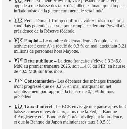
🇺🇸
Fed –
Michelle Bowman, vice-présidente de la Fed,
appelle à une baisse des taux dès juillet, estimant que l'impact
inflationniste de la guerre commerciale sera limité.
🇺🇸
Fed –
Donald Trump confirme avoir « trois ou quatre »
candidats potentiels en vue pour remplacer Jerome Powell à la
présidence de la Réserve fédérale.
🇫🇷
Emploi –
Le nombre de demandeurs d’emploi sans
activité (catégorie A) a reculé de 0,3 % en mai, atteignant 3,21
millions de personnes hors Mayotte.
🇫🇷
Dette publique –
La dette française s’élève à 3 345,8
Md€ au premier trimestre 2025, soit 114 % du PIB, en hausse
de 40,5 Md€ sur trois mois.
🇫🇷
Consommation–
Les dépenses des ménages français
n'ont progressé que de 0,2 % en mai, marquant un net
ralentissement par rapport à la hausse de 0,5 % du mois
précédent.
🇪🇺
Taux d’intérêt–
Le BCE envisage une pause après huit
baisses consécutives de taux, alors que la Fed, la Banque
d’Angleterre et la Banque de Corée privilégient la prudence,
et que la Banque du Japon maintient ses taux à 0,5 %.