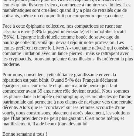
jeunes quand ils seront vieux, commence à montrer ses limites. Les
mathématiques sont cruelles : quand il y a plus de retraités que de
cotisants, même un énarque finit par comprendre que ça coince.
Face à cette épiphanie collective, nos compatriotes se ruent sur
l'assurance-vie (58% la jugent intéressante) et l'immobilier locatif
(56%). L'épargne individuelle comme bouée de sauvetage du
naufrage collectif, voilà qui devrait réjouir notre profession. Les
jeunes préfèrent encore le Livret A - touchante naïveté qui consiste à
combattre l'inflation avec un lance-pierres - mais se rattrapent avec
les cryptoactifs, prouvant qu'entre deux illusions, ils préfèrent la plus
moderne.
Pour nous, conseillers, cette défiance grandissante envers la
répartition est pain bénit. Quand 54% des Français déclarent
épargner pour leur retraite et qu'une majorité pense qu'il faut
commencer avant 35 ans, notre rôle devient crucial. Nous sommes
les phares dans la tempête démographique, les architectes de l'arche
patrimoniale qui permettra à nos clients de naviguer vers une retraite
décente. Alors que le "conclave" sur les retraites accouche d'une
souris, nous construisons, placement après placement, les solutions
que l'État providence ne peut plus garantir. C'est notre métier, et
manifestement, il a de beaux jours devant lui.
Bonne semaine à tous !