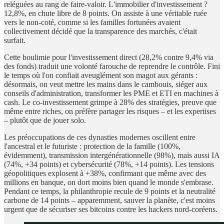
reléguées au rang de faire-valoir. L'immobilier d'investissement ?
12,8%, en chute libre de 8 points. On assiste à une véritable ruée
vers le non-coté, comme si les familles fortunées avaient
collectivement décidé que la transparence des marchés, c'était
surfait.
Cette boulimie pour l'investissement direct (28,2% contre 9,4% via
des fonds) traduit une volonté farouche de reprendre le contrôle. Fini
le temps où l'on confiait aveuglément son magot aux gérants :
désormais, on veut mettre les mains dans le cambouis, siéger aux
conseils d'administration, transformer les PME et ETI en machines à
cash. Le co-investissement grimpe à 28% des stratégies, preuve que
même entre riches, on préfère partager les risques – et les expertises
– plutôt que de jouer solo.
Les préoccupations de ces dynasties modernes oscillent entre
l'ancestral et le futuriste : protection de la famille (100%,
évidemment), transmission intergénérationnelle (98%), mais aussi IA
(74%, +34 points) et cybersécurité (78%, +14 points). Les tensions
géopolitiques explosent à +38%, confirmant que même avec des
millions en banque, on dort moins bien quand le monde s'embrase.
Pendant ce temps, la philanthropie recule de 9 points et la neutralité
carbone de 14 points – apparemment, sauver la planète, c'est moins
urgent que de sécuriser ses bitcoins contre les hackers nord-coréens.