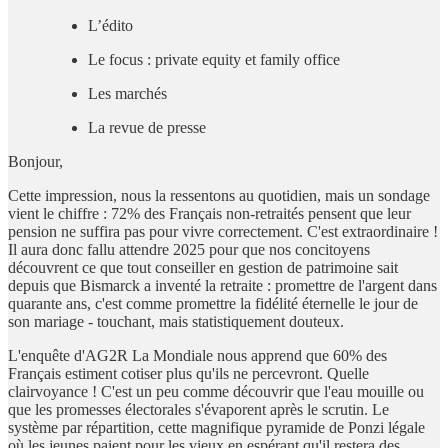
L’édito
Le focus : private equity et family office
Les marchés
La revue de presse
Bonjour,
Cette impression, nous la ressentons au quotidien, mais un sondage
vient le chiffre : 72% des Français non-retraités pensent que leur
pension ne suffira pas pour vivre correctement. C'est extraordinaire !
Il aura donc fallu attendre 2025 pour que nos concitoyens
découvrent ce que tout conseiller en gestion de patrimoine sait
depuis que Bismarck a inventé la retraite : promettre de l'argent dans
quarante ans, c'est comme promettre la fidélité éternelle le jour de
son mariage - touchant, mais statistiquement douteux.
L'enquête d'AG2R La Mondiale nous apprend que 60% des
Français estiment cotiser plus qu'ils ne percevront. Quelle
clairvoyance ! C'est un peu comme découvrir que l'eau mouille ou
que les promesses électorales s'évaporent après le scrutin. Le
système par répartition, cette magnifique pyramide de Ponzi légale
où les jeunes paient pour les vieux en espérant qu'il restera des