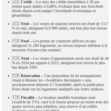
🇺🇸
Crédit –
Les taux des crédits immobiliers à 30 ans
restent quasi stables à 6,88%, évoluant dans une fourchette
étroite depuis avril malgré l’incertitude économique et
géopolitique.
🇺🇸
Neuf –
Les ventes de maisons neuves ont chuté de 13,7
% en mai, atteignant 623 000 unités, soit leur plus bas niveau
depuis trois ans.
🇫🇷
Neuf –
Les permis de construire délivrés en mai
atteignent 31.200 logements, un niveau toujours inférieur à la
moyenne d'avant-crise sanitaire.
🇫🇷
Neuf –
Les ventes d’appartements neufs ont chuté de 40
% en 2024 par rapport à 2022, atteignant leur niveau le plus
bas depuis 1995.
🇫🇷
Rénovation –
Une proposition de loi transpartisane
visant à éliminer les « bouilloires thermiques » sera
prochainement déposée à l’Assemblée, après la publication
d'une étude sur les logements inadaptés aux fortes chaleurs.
🇫🇷
Fiscalité –
La location meublée touristique reste
exonérée de TVA, sauf si le loueur propose au moins trois des
quatre services para-hôteliers, sous réserve d’un chiffre
d’affaires supérieur à 85 000 €.