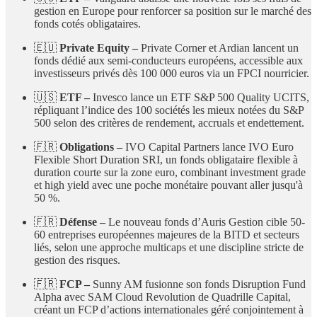
gestion en Europe pour renforcer sa position sur le marché des
fonds cotés obligataires.
🇪🇺
Private Equity –
Private Corner et Ardian lancent un
fonds dédié aux semi-conducteurs européens, accessible aux
investisseurs privés dès 100 000 euros via un FPCI nourricier.
🇺🇸
ETF –
Invesco lance un ETF S&P 500 Quality UCITS,
répliquant l’indice des 100 sociétés les mieux notées du S&P
500 selon des critères de rendement, accruals et endettement.
🇫🇷
Obligations –
IVO Capital Partners lance IVO Euro
Flexible Short Duration SRI, un fonds obligataire flexible à
duration courte sur la zone euro, combinant investment grade
et high yield avec une poche monétaire pouvant aller jusqu'à
50 %.
🇫🇷
Défense –
Le nouveau fonds d’Auris Gestion cible 50-
60 entreprises européennes majeures de la BITD et secteurs
liés, selon une approche multicaps et une discipline stricte de
gestion des risques.
🇫🇷
FCP –
Sunny AM fusionne son fonds Disruption Fund
Alpha avec SAM Cloud Revolution de Quadrille Capital,
créant un FCP d’actions internationales géré conjointement à