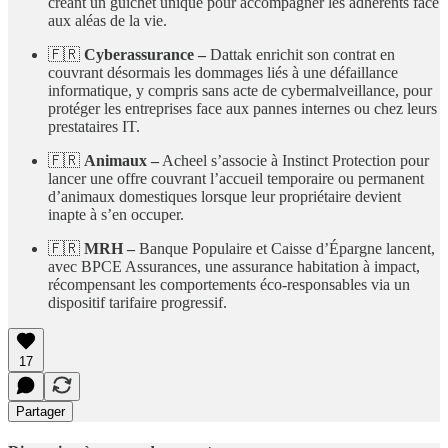
créant un guichet unique pour accompagner les adhérents face
aux aléas de la vie.
🇫🇷
Cyberassurance –
Dattak enrichit son contrat en
couvrant désormais les dommages liés à une défaillance
informatique, y compris sans acte de cybermalveillance, pour
protéger les entreprises face aux pannes internes ou chez leurs
prestataires IT.
🇫🇷
Animaux –
Acheel s’associe à Instinct Protection pour
lancer une offre couvrant l’accueil temporaire ou permanent
d’animaux domestiques lorsque leur propriétaire devient
inapte à s’en occuper.
🇫🇷
MRH –
Banque Populaire et Caisse d’Épargne lancent,
avec BPCE Assurances, une assurance habitation à impact,
récompensant les comportements éco-responsables via un
dispositif tarifaire progressif.
17
Partager