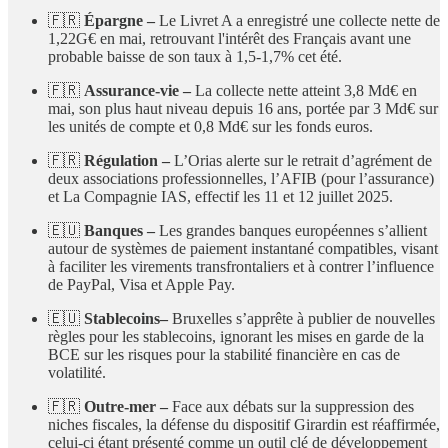
🇫🇷
Épargne –
Le Livret A a enregistré une collecte nette de
1,22G€ en mai, retrouvant l'intérêt des Français avant une
probable baisse de son taux à 1,5-1,7% cet été.
🇫🇷
Assurance-vie –
La collecte nette atteint 3,8 Md€ en
mai, son plus haut niveau depuis 16 ans, portée par 3 Md€ sur
les unités de compte et 0,8 Md€ sur les fonds euros.
🇫🇷
Régulation –
L’Orias alerte sur le retrait d’agrément de
deux associations professionnelles, l’AFIB (pour l’assurance)
et La Compagnie IAS, effectif les 11 et 12 juillet 2025.
🇪🇺
Banques –
Les grandes banques européennes s’allient
autour de systèmes de paiement instantané compatibles, visant
à faciliter les virements transfrontaliers et à contrer l’influence
de PayPal, Visa et Apple Pay.
🇪🇺
Stablecoins–
Bruxelles s’apprête à publier de nouvelles
règles pour les stablecoins, ignorant les mises en garde de la
BCE sur les risques pour la stabilité financière en cas de
volatilité.
🇫🇷
Outre-mer –
Face aux débats sur la suppression des
niches fiscales, la défense du dispositif Girardin est réaffirmée,
celui-ci étant présenté comme un outil clé de développement