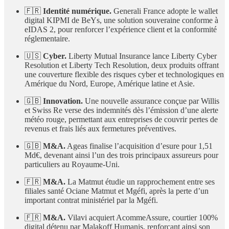
🇫🇷
Identité numérique.
Generali France adopte le wallet
digital KIPMI de BeYs, une solution souveraine conforme à
eIDAS 2, pour renforcer l’expérience client et la conformité
réglementaire.
🇺🇸
Cyber.
Liberty Mutual Insurance lance Liberty Cyber
Resolution et Liberty Tech Resolution, deux produits offrant
une couverture flexible des risques cyber et technologiques en
Amérique du Nord, Europe, Amérique latine et Asie.
🇬🇧
Innovation.
Une nouvelle assurance conçue par Willis
et Swiss Re verse des indemnités dès l’émission d’une alerte
météo rouge, permettant aux entreprises de couvrir pertes de
revenus et frais liés aux fermetures préventives.
🇬🇧
M&A.
Ageas finalise l’acquisition d’esure pour 1,51
Md€, devenant ainsi l’un des trois principaux assureurs pour
particuliers au Royaume-Uni.
🇫🇷
M&A.
La Matmut étudie un rapprochement entre ses
filiales santé Ociane Matmut et Mgéfi, après la perte d’un
important contrat ministériel par la Mgéfi.
🇫🇷
M&A.
Vilavi acquiert AcommeAssure, courtier 100%
digital détenu par Malakoff Humanis, renforçant ainsi son