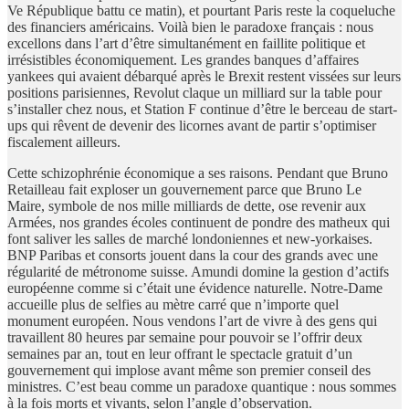
Ve République battu ce matin), et pourtant Paris reste la coqueluche
des financiers américains. Voilà bien le paradoxe français : nous
excellons dans l’art d’être simultanément en faillite politique et
irrésistibles économiquement. Les grandes banques d’affaires
yankees qui avaient débarqué après le Brexit restent vissées sur leurs
positions parisiennes, Revolut claque un milliard sur la table pour
s’installer chez nous, et Station F continue d’être le berceau de start-
ups qui rêvent de devenir des licornes avant de partir s’optimiser
fiscalement ailleurs.
Cette schizophrénie économique a ses raisons. Pendant que Bruno
Retailleau fait exploser un gouvernement parce que Bruno Le
Maire, symbole de nos mille milliards de dette, ose revenir aux
Armées, nos grandes écoles continuent de pondre des matheux qui
font saliver les salles de marché londoniennes et new-yorkaises.
BNP Paribas et consorts jouent dans la cour des grands avec une
régularité de métronome suisse. Amundi domine la gestion d’actifs
européenne comme si c’était une évidence naturelle. Notre-Dame
accueille plus de selfies au mètre carré que n’importe quel
monument européen. Nous vendons l’art de vivre à des gens qui
travaillent 80 heures par semaine pour pouvoir se l’offrir deux
semaines par an, tout en leur offrant le spectacle gratuit d’un
gouvernement qui implose avant même son premier conseil des
ministres. C’est beau comme un paradoxe quantique : nous sommes
à la fois morts et vivants, selon l’angle d’observation.