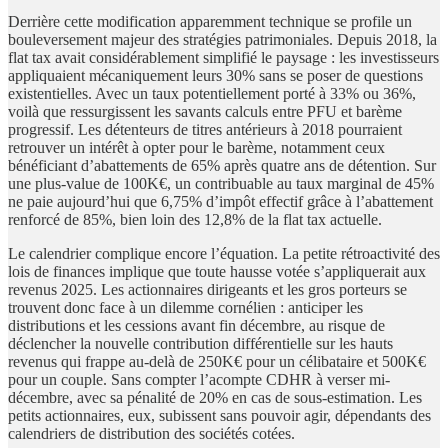
Derrière cette modification apparemment technique se profile un
bouleversement majeur des stratégies patrimoniales. Depuis 2018, la
flat tax avait considérablement simplifié le paysage : les investisseurs
appliquaient mécaniquement leurs 30% sans se poser de questions
existentielles. Avec un taux potentiellement porté à 33% ou 36%,
voilà que ressurgissent les savants calculs entre PFU et barème
progressif. Les détenteurs de titres antérieurs à 2018 pourraient
retrouver un intérêt à opter pour le barème, notamment ceux
bénéficiant d’abattements de 65% après quatre ans de détention. Sur
une plus-value de 100K€, un contribuable au taux marginal de 45%
ne paie aujourd’hui que 6,75% d’impôt effectif grâce à l’abattement
renforcé de 85%, bien loin des 12,8% de la flat tax actuelle.
Le calendrier complique encore l’équation. La petite rétroactivité des
lois de finances implique que toute hausse votée s’appliquerait aux
revenus 2025. Les actionnaires dirigeants et les gros porteurs se
trouvent donc face à un dilemme cornélien : anticiper les
distributions et les cessions avant fin décembre, au risque de
déclencher la nouvelle contribution différentielle sur les hauts
revenus qui frappe au-delà de 250K€ pour un célibataire et 500K€
pour un couple. Sans compter l’acompte CDHR à verser mi-
décembre, avec sa pénalité de 20% en cas de sous-estimation. Les
petits actionnaires, eux, subissent sans pouvoir agir, dépendants des
calendriers de distribution des sociétés cotées.