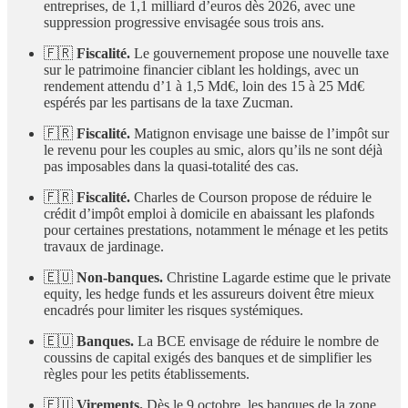
entreprises, de 1,1 milliard d’euros dès 2026, avec une
suppression progressive envisagée sous trois ans.
🇫🇷
Fiscalité.
Le gouvernement propose une nouvelle taxe
sur le patrimoine financier ciblant les holdings, avec un
rendement attendu d’1 à 1,5 Md€, loin des 15 à 25 Md€
espérés par les partisans de la taxe Zucman.
🇫🇷
Fiscalité.
Matignon envisage une baisse de l’impôt sur
le revenu pour les couples au smic, alors qu’ils ne sont déjà
pas imposables dans la quasi-totalité des cas.
🇫🇷
Fiscalité.
Charles de Courson propose de réduire le
crédit d’impôt emploi à domicile en abaissant les plafonds
pour certaines prestations, notamment le ménage et les petits
travaux de jardinage.
🇪🇺
Non-banques.
Christine Lagarde estime que le private
equity, les hedge funds et les assureurs doivent être mieux
encadrés pour limiter les risques systémiques.
🇪🇺
Banques.
La BCE envisage de réduire le nombre de
coussins de capital exigés des banques et de simplifier les
règles pour les petits établissements.
🇪🇺
Virements.
Dès le 9 octobre, les banques de la zone