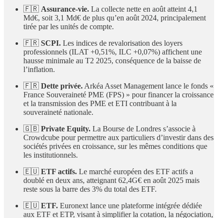
🇫🇷
Assurance-vie.
La collecte nette en août atteint 4,1
Md€, soit 3,1 Md€ de plus qu’en août 2024, principalement
tirée par les unités de compte.
🇫🇷
SCPI.
Les indices de revalorisation des loyers
professionnels (ILAT +0,51%, ILC +0,07%) affichent une
hausse minimale au T2 2025, conséquence de la baisse de
l’inflation.
🇫🇷
Dette privée.
Arkéa Asset Management lance le fonds «
France Souveraineté PME (FPS) » pour financer la croissance
et la transmission des PME et ETI contribuant à la
souveraineté nationale.
🇬🇧
Private Equity.
La Bourse de Londres s’associe à
Crowdcube pour permettre aux particuliers d’investir dans des
sociétés privées en croissance, sur les mêmes conditions que
les institutionnels.
🇪🇺
ETF actifs.
Le marché européen des ETF actifs a
doublé en deux ans, atteignant 62,4G€ en août 2025 mais
reste sous la barre des 3% du total des ETF.
🇪🇺
ETF.
Euronext lance une plateforme intégrée dédiée
aux ETF et ETP, visant à simplifier la cotation, la négociation,