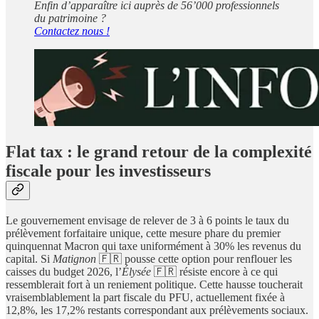
Enfin d’apparaître ici auprès de 56’000 professionnels
du patrimoine ?
Contactez nous !
Flat tax : le grand retour de la complexité
fiscale pour les investisseurs
Le gouvernement envisage de relever de 3 à 6 points le taux du
prélèvement forfaitaire unique, cette mesure phare du premier
quinquennat Macron qui taxe uniformément à 30% les revenus du
capital. Si
Matignon
🇫🇷 pousse cette option pour renflouer les
caisses du budget 2026, l’
Élysée
🇫🇷 résiste encore à ce qui
ressemblerait fort à un reniement politique. Cette hausse toucherait
vraisemblablement la part fiscale du PFU, actuellement fixée à
12,8%, les 17,2% restants correspondant aux prélèvements sociaux.