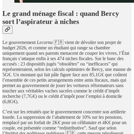
Le grand ménage fiscal : quand Bercy
sort l’aspirateur à niches
Le gouvernement
Lecornu
🇫🇷 vient de dévoiler son projet de
budget 2026, et comme un étudiant qui range sa chambre
uniquement quand ses parents menacent de couper les vivres, l’État
français s’attaque enfin à ses 474 niches fiscales. Sur le banc des
accusés : 23 dispositifs jugés “obsolètes” ou “inefficaces” qui
représenteraient, selon les calculs optimistes de Bercy, une manne de
5G€. Un montant qui fait pâle figure face aux 85,1G€ que coûtent
l’ensemble de ces petits arrangements entre amis fiscaux, mais qui
permet au gouvernement de jouer les vertueux réformateurs sans
toucher aux véritables vaches sacrées comme le crédit d’impôt
recherche (7,7G€) ou le crédit d’impôt pour l’emploi à domicile
(6,8G€).
C’est sur les retraités que le gouvernement concentre son artillerie
lourde. La suppression de l’abattement de 10% sur les pensions,
remplacé par un forfait de 2K€ pour un célibataire et 4K€ pour un
couple, est présentée comme “redistributive”. Sauf que selon
l’
Institut des politiques publiques
🇫🇷, cette mesure pénaliserait