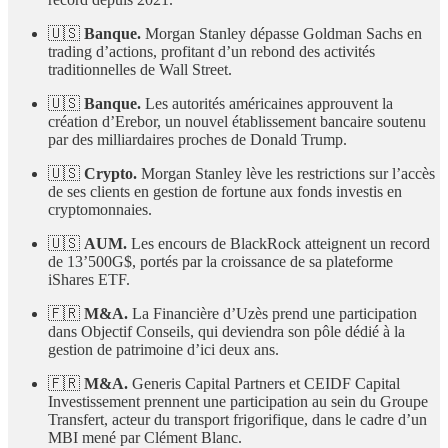
🇺🇸
Banque.
Morgan Stanley dépasse Goldman Sachs en
trading d’actions, profitant d’un rebond des activités
traditionnelles de Wall Street.
🇺🇸
Banque.
Les autorités américaines approuvent la
création d’Erebor, un nouvel établissement bancaire soutenu
par des milliardaires proches de Donald Trump.
🇺🇸
Crypto.
Morgan Stanley lève les restrictions sur l’accès
de ses clients en gestion de fortune aux fonds investis en
cryptomonnaies.
🇺🇸
AUM.
Les encours de BlackRock atteignent un record
de 13’500G$, portés par la croissance de sa plateforme
iShares ETF.
🇫🇷
M&A.
La Financière d’Uzès prend une participation
dans Objectif Conseils, qui deviendra son pôle dédié à la
gestion de patrimoine d’ici deux ans.
🇫🇷
M&A.
Generis Capital Partners et CEIDF Capital
Investissement prennent une participation au sein du Groupe
Transfert, acteur du transport frigorifique, dans le cadre d’un
MBI mené par Clément Blanc.