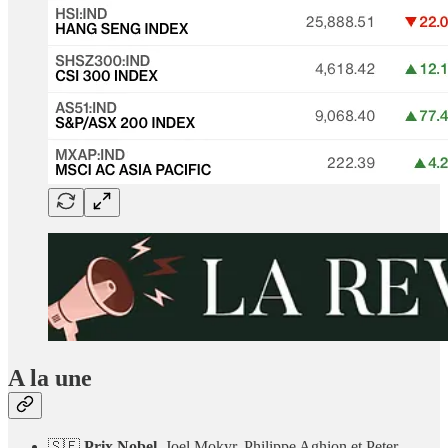
A la une
🇸🇪
Prix Nobel.
Joel Mokyr, Philippe Aghion et Peter