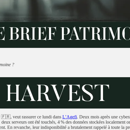
imoine ?
🇫🇷, veut rassurer ce lundi dans
L’Agefi
. Deux mois après une cyberat
e, deux serveurs ont été touchés, 4 % des données stockées localement on
En revanche, leur indisponibilité a brutalement rappelé à toute la pro