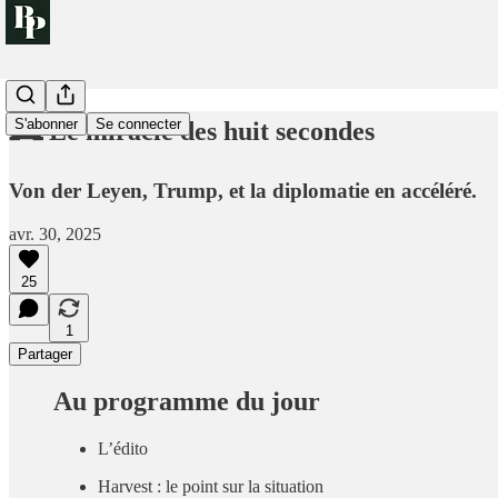
S'abonner
Se connecter
🕰️ Le miracle des huit secondes
Von der Leyen, Trump, et la diplomatie en accéléré.
avr. 30, 2025
25
1
Partager
Au programme du jour
L’édito
Harvest : le point sur la situation