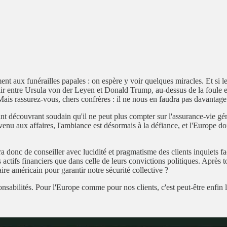
nt aux funérailles papales : on espère y voir quelques miracles. Et si les
air entre Ursula von der Leyen et Donald Trump, au-dessus de la foule e
 Mais rassurez-vous, chers confrères : il ne nous en faudra pas davantage
nt découvrant soudain qu'il ne peut plus compter sur l'assurance-vie gén
enu aux affaires, l'ambiance est désormais à la défiance, et l'Europe do
ra donc de conseiller avec lucidité et pragmatisme des clients inquiets f
s actifs financiers que dans celle de leurs convictions politiques. Après 
re américain pour garantir notre sécurité collective ?
onsabilités. Pour l'Europe comme pour nos clients, c'est peut-être enfin 