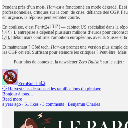
Pendant près d’un mois,
Harvest
a fonctionné en mode dégradé. Et si le
professionnelles, critiques sur la com’ de crise, défiance des CGP. Fau
en urgence, la réponse peut sembler courte.
En coulisse, c’est
Fenix24
🇺🇸 — cabinet US spécialisé dans la répons
🇺🇸. L’entreprise a dépensé plusieurs millions d’euros pour circonscri
🇩🇪 début mars confirme l’ambition européenne, avec la Suisse et la
Et maintenant ? Côté tech,
Harvest
promet une version plus simple d
les CGP cet été. Suffisant pour éteindre les critiques ? Peut-être. Mai
Pour plus de contexte, la newsletter
Zero Bullshit
sur le sujet :
ZeroBullshit💥
💥 Harvest : les dessous et les ramifications du piratage
Bonjour à tous…
Read more
a year ago · 51 likes · 3 comments · Benjamin Charles