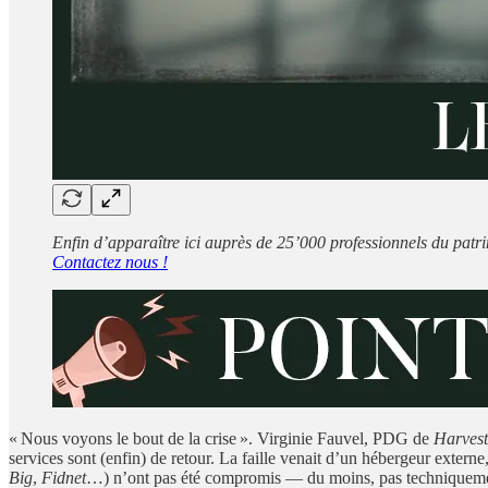
Enfin d’apparaître ici auprès de 25’000 professionnels du patr
Contactez nous !
« Nous voyons le bout de la crise ». Virginie Fauvel, PDG de
Harvest
services sont (enfin) de retour. La faille venait d’un hébergeur extern
Big
,
Fidnet
…) n’ont pas été compromis — du moins, pas techniquement. 